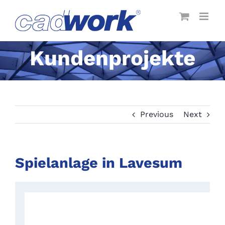
Skip
to
content
Kundenprojekte
Previous
Next
Spielanlage in Lavesum