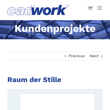
Skip
to
content
Kundenprojekte
Previous
Next
Raum der Stille