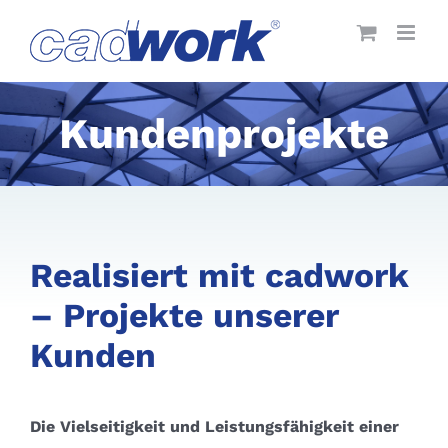
Skip
to
content
Kundenprojekte
Realisiert mit cadwork
– Projekte unserer
Kunden
Die Vielseitigkeit und Leistungsfähigkeit einer