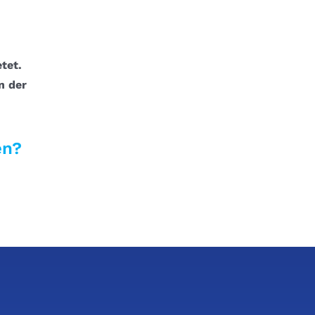
tet.
n der
en?