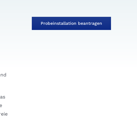
Probeinstallation beantragen
und
das
e
reie