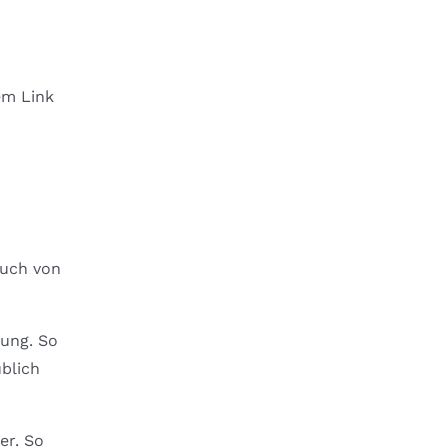
em Link
auch von
gung. So
ublich
er. So