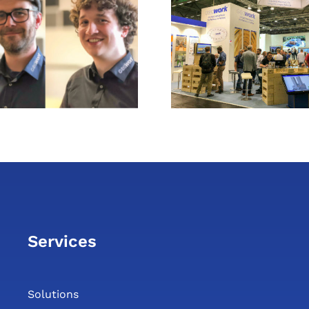
DACH+HOLZ
Rückblic
International 2022
eine erfol
in Cologne – what
Dach+
happened
Internat
Services
Solutions