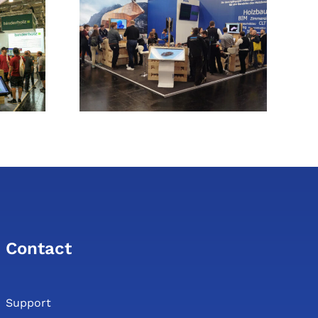
k auf
News cadwork
greiche
Version 2026 –
Holz
Alle Infos jetzt
ional
verfügbar!
Contact
Support