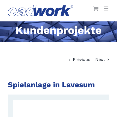
Skip
to
content
Kundenprojekte
Previous
Next
Spielanlage in Lavesum