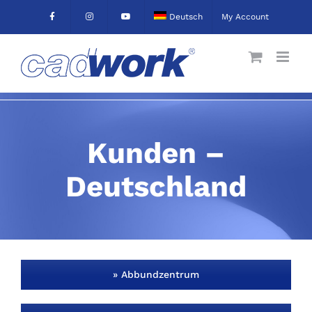
Skip
Deutsch
My Account
to
content
Kunden –
Deutschland
» Abbundzentrum