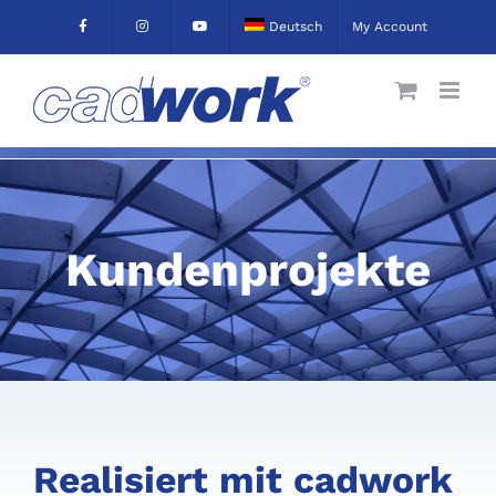
Skip
Deutsch
My Account
to
content
Kundenprojekte
Realisiert mit cadwork