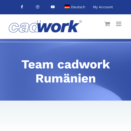
Skip
Deutsch
My Account
to
content
Team cadwork
Rumänien