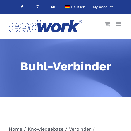
Skip
Deutsch
My Account
to
content
Buhl-Verbinder
Home
/
Knowledgebase
/
Verbinder
/