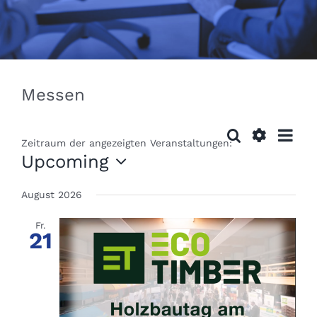
Messen
Ver
Search
Veranst
Zeitraum der angezeigten Veranstaltungen:
List
Filter
Vi
Upcoming
Search
Anzeigen
Select
Nav
August 2026
date.
and
Views
Fr.
21
Navigat