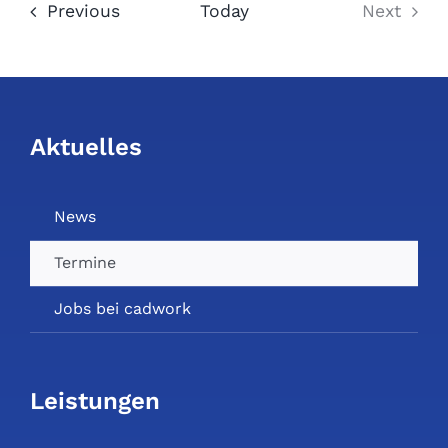
Veranstaltungen
Previous
Today
Next
Veranst
Aktuelles
News
Termine
Jobs bei cadwork
Leistungen