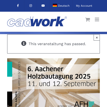
Skip
Deutsch
My Account
to
content
×
This veranstaltung has passed.