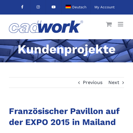
Skip
Deutsch
My Account
to
content
Kundenprojekte
Previous
Next
Französischer Pavillon auf
der EXPO 2015 in Mailand