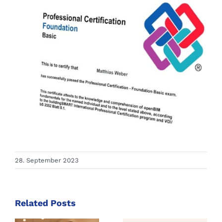
28. September 2023
Related Posts
Frischer
n
Wind bei