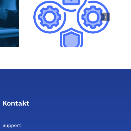
News cadwork
cht zum
Version 2025 –
treffen
Alle Infos jetzt
5
verfügbar!
Kontakt
Support