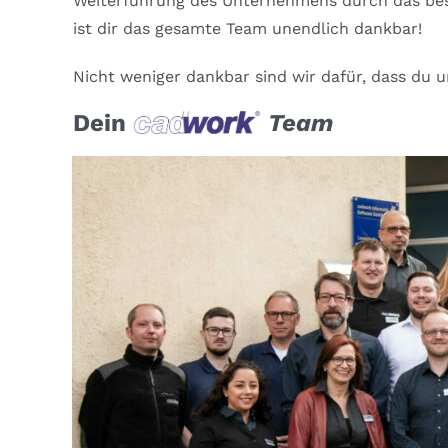
Weiterführung des Unternehmens durch das best
ist dir das gesamte Team unendlich dankbar!
Nicht weniger dan
kbar s
ind
wir dafür,
dass du u
Dein
Team