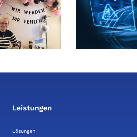
Unternehmen –
Nachberi
Wir gratulieren
Anwender
Matthias „Mattse“
202
Weber
Leistungen
Lösungen